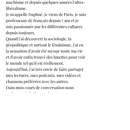
machisme et depuis quelques années l'ultra-
libéralisme.
Je m'appelle Daphné, je viens de Paris, je suis 
professeuse de français depuis 7 ans et je 
suis passionnée par les différentes cultures 
depuis toujours.
Quand j'ai découvert la sociologie, la 
géopolitique et surtout le féminisme, j'ai eu 
la sensation d'avoir été myope toute ma vie 
et d'avoir enfin trouvé des lunettes pour voir 
le monde tel qu'il est réellement. 
Aujourd'hui, j'ai très envie de faire partager 
mes lectures, mes podcasts, mes vidéos et 
chansons préférées avec les autres.
Dans mon cours de conversation nous 
parlerons de la France dans toute sa 
diversité, sa complexité et ses contradictions 
dans un espace sûr où chacun a le droit 
d'exprimer son opinion.
Si ces sujets t'intéressent aussi rejoins-nous 
et ne te préoccupe pas pour ton niveau.